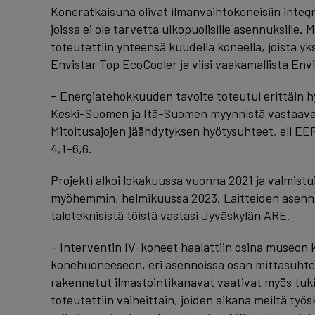
Koneratkaisuna olivat ilmanvaihtokoneisiin integr
joissa ei ole tarvetta ulkopuolisille asennuksille. 
toteutettiin yhteensä kuudella koneella, joista yks
Envistar Top EcoCooler ja viisi vaakamallista Env
– Energiatehokkuuden tavoite toteutui erittäin h
Keski-Suomen ja Itä-Suomen myynnistä vastaava
Mitoitusajojen jäähdytyksen hyötysuhteet, eli EER-
4,1–6,6.
Projekti alkoi lokakuussa vuonna 2021 ja valmistui
myöhemmin, helmikuussa 2023. Laitteiden asenn
taloteknisistä töistä vastasi Jyväskylän ARE.
– Interventin IV-koneet haalattiin osina museon ke
konehuoneeseen, eri asennoissa osan mittasuhtei
rakennetut ilmastointikanavat vaativat myös tuki
toteutettiin vaiheittain, joiden aikana meiltä työ