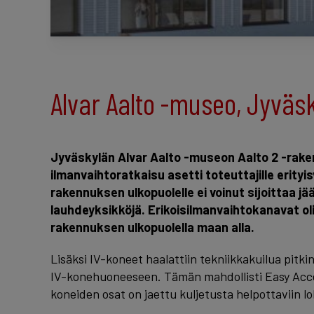
Alvar Aalto -museo, Jyväs
Jyväskylän Alvar Aalto -museon Aalto 2 -rak
ilmanvaihtoratkaisu asetti toteuttajille erityi
rakennuksen ulkopuolelle ei voinut sijoittaa j
lauhdeyksikköjä. Erikoisilmanvaihtokanavat ol
rakennuksen ulkopuolella maan alla.
Lisäksi IV-koneet haalattiin tekniikkakuilua pitkin 
IV-konehuoneeseen. Tämän mahdollisti Easy Acce
koneiden osat on jaettu kuljetusta helpottaviin lo