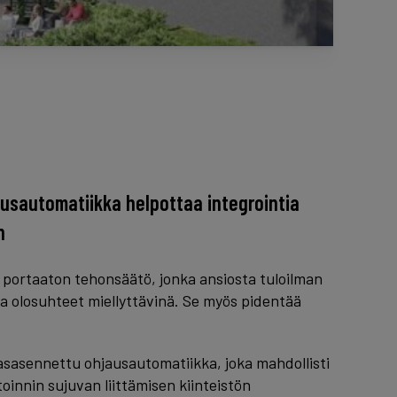
sautomatiikka helpottaa integrointia
n
 portaaton tehonsäätö, jonka ansiosta tuloilman
ja olosuhteet miellyttävinä. Se myös pidentää
dasasennettu ohjausautomatiikka, joka mahdollisti
toinnin sujuvan liittämisen kiinteistön