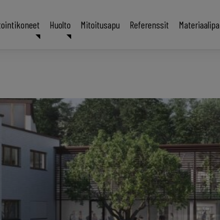
tointikoneet
Huolto
Mitoitusapu
Referenssit
Materiaalip