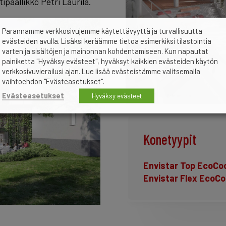
ipäällikkö Petri Laurila.
Parannamme verkkosivujemme käytettävyyttä ja turvallisuutta
evästeiden avulla. Lisäksi keräämme tietoa esimerkiksi tilastointia
varten ja sisältöjen ja mainonnan kohdentamiseen. Kun napautat
painiketta "Hyväksy evästeet", hyväksyt kaikkien evästeiden käytön
verkkosivuvierailusi ajan. Lue lisää evästeistämme valitsemalla
vaihtoehdon "Evästeasetukset".
Evästeasetukset
Hyväksy evästeet
Konetyypit
Envistar Top EcoCo
Envistar Flex EcoCo