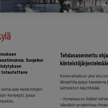
kylä
ennuksen
Tehdasasennettu ohjau
svaatimuksia. Suojellun
kiinteistöjärjestelmää
äähdytyksen
i toteutettava
Koneratkaisun yksi etu on
lämpötila pysyy tasaisena 
laitteiston käyttöikää.
osina alas kellaritilojen
pt-konsepti, jossa
– Koneissa on lisäksi teh
hkoihin.
tässäkin projektissa ilmas