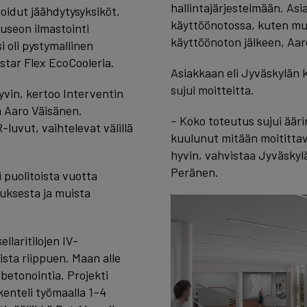
hallintajärjestelmään. As
oidut jäähdytysyksiköt,
käyttöönotossa, kuten mu
Museon ilmastointi
käyttöönoton jälkeen, Aar
i oli pystymallinen
istar Flex EcoCooleria.
Asiakkaan eli Jyväskylän 
sujui moitteitta.
yvin, kertoo Interventin
 Aaro Väisänen.
– Koko toteutus sujui ääri
luvut, vaihtelevat välillä
kuulunut mitään moitittav
hyvin, vahvistaa Jyväskyl
Peränen.
 puolitoista vuotta
uksesta ja muista
llaritilojen IV-
sta riippuen. Maan alle
betonointia. Projekti
skenteli työmaalla 1–4