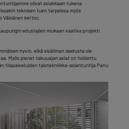
iantuntijamme olivat asiakkaan tukena
issakin teknisen tuen tarpeissa myös
o Väisänen kertoo.
kaupungin edustajien mukaan vaativa projekti
mmäisen hyvin, eikä sisäilman laadusta ole
aa. Myös pienet takuuajan asiat on hoidettu
än tilapalveluiden talotekniikka-asiantuntija Panu