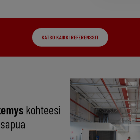
KATSO KAIKKI REFERENSSIT
kemys
kohteesi
tusapua