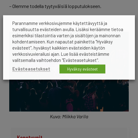
– Olemme todella tyytyväisiä lopputulokseen.
Parannamme verkkosivujemme käytettävyyttä ja
turvallisuutta evästeiden avulla. Lisäksi keräämme tietoa
esimerkiksi tilastointia varten ja sisältöjen ja mainonnan
kohdentamiseen. Kun napautat painiketta "Hyväksy
evästeet", hyväksyt kaikkien evästeiden käytön
verkkosivuvierailusi ajan. Lue lisää evästeistämme
valitsemalla vaihtoehdon "Evästeasetukset".
Evästeasetukset
Hyväksy evästeet
Kuva: Miikka Varila
Konetyypit