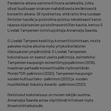
Pandemia-aikana saimme kiitosta asiakkailta, jotka
olivat huolissaan viruksen mahdollisesta leviämisestä
konsertin aikana. Oli hyvä kertoa, että raitis ilma tuodaan
ihmisten tasolle ja poistoilma poistuu tehokkaasti katon
rajassa sijaitsevien poistoilmaventtiilien kautta, kertoo G
Livelab Tampereen toimitusjohtaja Annamaija Saarela.
G Livelab Tampere keskittyy konserttitoimintaan, mutta
palvelee muina aikoina myös yrityksiä erilaisten
tilaisuuksien ympäristönä. G Livelab Tampereen
kokonaisuus on saanut useita palkintoja, esimerkiksi
Tampereen kaupungin esteettömyyspalkinnon (2019),
maailman parhaalle konserttisalille myönnettävän
Mondo*DR-palkinnon (2020), Tampereen kaupungin
vuoden kulttuuriteko -palkinnon (2021) ja vuoden
musiikkiklubi Industry Awards -palkinnon (2021).
Onnistunut kokonaisuus on monen tekijän summa.
Annamaija Saarela antaa vilpittömät kiitokset myös
ilmastointiratkaisulle.