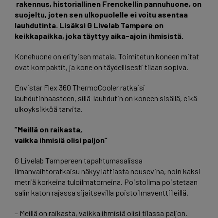
rakennus, historiallinen Frenckellin pannuhuone, on
suojeltu, joten sen ulkopuolelle ei voitu asentaa
lauhdutinta. Lisäksi G Livelab Tampere on
keikkapaikka, joka täyttyy aika-ajoin ihmisistä.
Konehuone on erityisen matala. Toimitetun koneen mitat
ovat kompaktit, ja kone on täydellisesti tilaan sopiva.
Envistar Flex 360 ThermoCooler ratkaisi
lauhdutinhaasteen, sillä lauhdutin on koneen sisällä, eikä
ulkoyksikköä tarvita.
”Meillä on raikasta,
vaikka ihmisiä olisi paljon”
G Livelab Tampereen tapahtumasalissa
ilmanvaihtoratkaisu näkyy lattiasta nousevina, noin kaksi
metriä korkeina tuloilmatorneina. Poistoilma poistetaan
salin katon rajassa sijaitsevilla poistoilmaventtiileillä.
– Meillä on raikasta, vaikka ihmisiä olisi tilassa paljon.