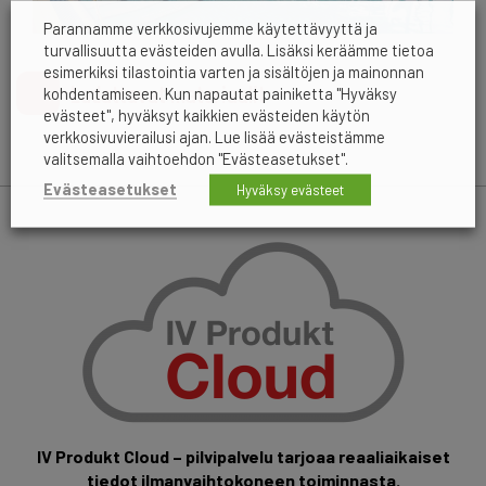
Parannamme verkkosivujemme käytettävyyttä ja
turvallisuutta evästeiden avulla. Lisäksi keräämme tietoa
esimerkiksi tilastointia varten ja sisältöjen ja mainonnan
Ladattavat materiaalit
kohdentamiseen. Kun napautat painiketta "Hyväksy
evästeet", hyväksyt kaikkien evästeiden käytön
verkkosivuvierailusi ajan. Lue lisää evästeistämme
valitsemalla vaihtoehdon "Evästeasetukset".
Evästeasetukset
Hyväksy evästeet
IV Produkt Cloud – pilvipalvelu tarjoaa reaaliaikaiset
tiedot ilmanvaihtokoneen toiminnasta.