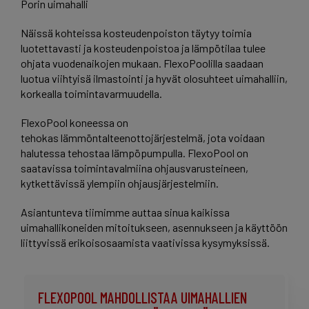
Porin uimahalli
Näissä kohteissa kosteudenpoiston täytyy toimia
luotettavasti ja kosteudenpoistoa ja lämpötilaa tulee
ohjata vuodenaikojen mukaan. FlexoPoolilla saadaan
luotua viihtyisä ilmastointi ja hyvät olosuhteet uimahalliin,
korkealla toimintavarmuudella.
FlexoPool koneessa on
tehokas lämmöntalteenottojärjestelmä, jota voidaan
halutessa tehostaa lämpöpumpulla. FlexoPool on
saatavissa toimintavalmiina ohjausvarusteineen,
kytkettävissä ylempiin ohjausjärjestelmiin.
Asiantunteva tiimimme auttaa sinua kaikissa
uimahallikoneiden mitoitukseen, asennukseen ja käyttöön
liittyvissä erikoisosaamista vaativissa kysymyksissä.
FLEXOPOOL MAHDOLLISTAA UIMAHALLIEN