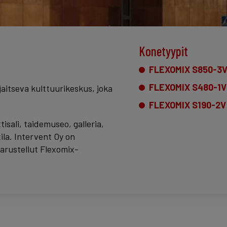
Konetyypit
FLEXOMIX S850-3
FLEXOMIX S480-1V
aitseva kulttuurikeskus, joka
FLEXOMIX S190-2V
sali, taidemuseo, galleria,
ila. Intervent Oy on
arustellut Flexomix-