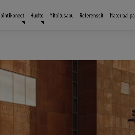
tointikoneet
Huolto
Mitoitusapu
Referenssit
Materiaalip