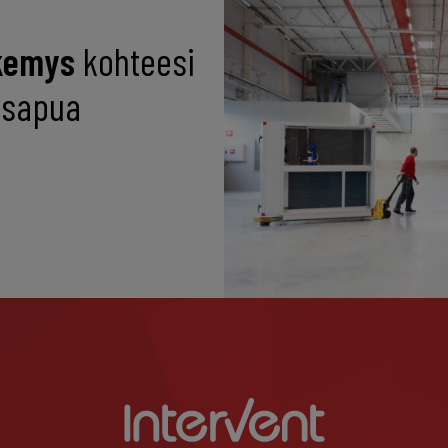
kemys
kohteesi
tusapua