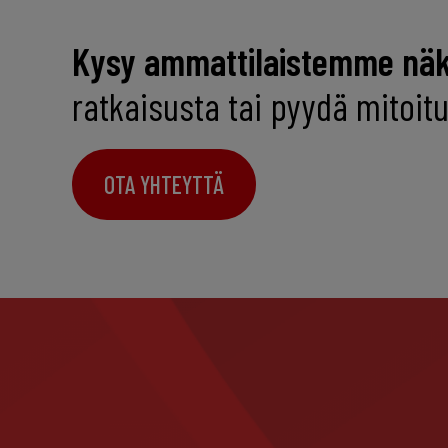
Kysy ammattilaistemme nä
ratkaisusta tai pyydä mitoi
OTA YHTEYTTÄ