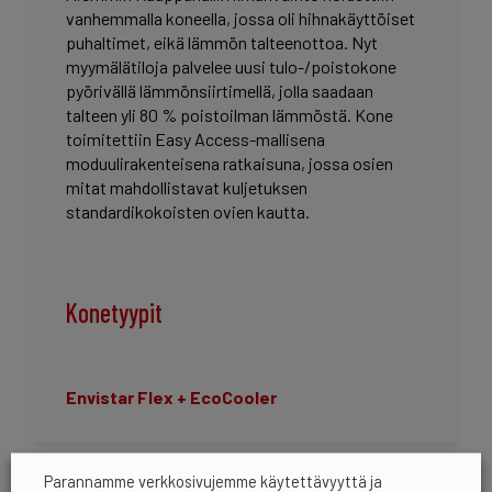
vanhemmalla koneella, jossa oli hihnakäyttöiset
puhaltimet, eikä lämmön talteenottoa. Nyt
myymälätiloja palvelee uusi tulo-/poistokone
pyörivällä lämmönsiirtimellä, jolla saadaan
talteen yli 80 % poistoilman lämmöstä. Kone
toimitettiin Easy Access-mallisena
moduulirakenteisena ratkaisuna, jossa osien
mitat mahdollistavat kuljetuksen
standardikokoisten ovien kautta.
Konetyypit
Envistar Flex +
EcoCooler
Parannamme verkkosivujemme käytettävyyttä ja