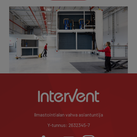
Ilmastointialan vahva asiantuntija
Y-tunnus: 2632345-7