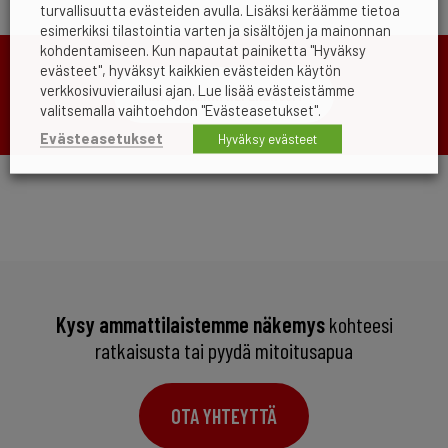
turvallisuutta evästeiden avulla. Lisäksi keräämme tietoa
esimerkiksi tilastointia varten ja sisältöjen ja mainonnan
kohdentamiseen. Kun napautat painiketta "Hyväksy
evästeet", hyväksyt kaikkien evästeiden käytön
verkkosivuvierailusi ajan. Lue lisää evästeistämme
KATSO KAIKKI REFERENSSIT
valitsemalla vaihtoehdon "Evästeasetukset".
Evästeasetukset
Hyväksy evästeet
Kysy ammattilaistemme näkemys
kohteesi
ratkaisusta tai pyydä mitoitusapua
OTA YHTEYTTÄ