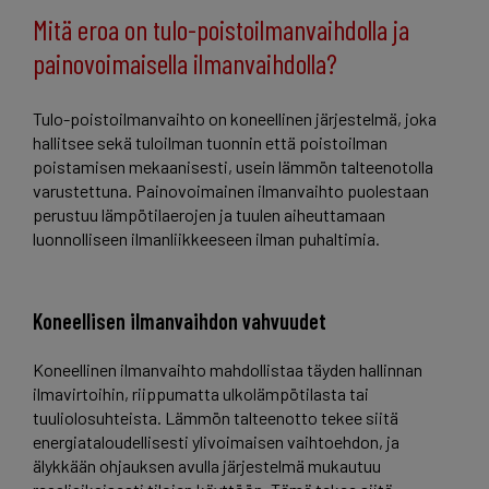
Mitä eroa on tulo-poistoilmanvaihdolla ja
painovoimaisella ilmanvaihdolla?
Tulo-poistoilmanvaihto on koneellinen järjestelmä, joka
hallitsee sekä tuloilman tuonnin että poistoilman
poistamisen mekaanisesti, usein lämmön talteenotolla
varustettuna. Painovoimainen ilmanvaihto puolestaan
perustuu lämpötilaerojen ja tuulen aiheuttamaan
luonnolliseen ilmanliikkeeseen ilman puhaltimia.
Koneellisen ilmanvaihdon vahvuudet
Koneellinen ilmanvaihto mahdollistaa täyden hallinnan
ilmavirtoihin, riippumatta ulkolämpötilasta tai
tuuliolosuhteista. Lämmön talteenotto tekee siitä
energiataloudellisesti ylivoimaisen vaihtoehdon, ja
älykkään ohjauksen avulla järjestelmä mukautuu