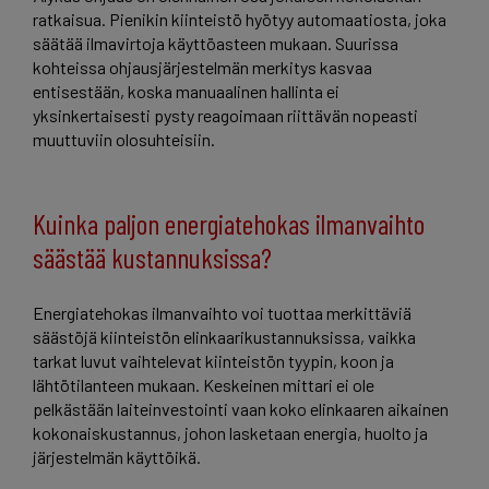
ratkaisua. Pienikin kiinteistö hyötyy automaatiosta, joka
säätää ilmavirtoja käyttöasteen mukaan. Suurissa
kohteissa ohjausjärjestelmän merkitys kasvaa
entisestään, koska manuaalinen hallinta ei
yksinkertaisesti pysty reagoimaan riittävän nopeasti
muuttuviin olosuhteisiin.
Kuinka paljon energiatehokas ilmanvaihto
säästää kustannuksissa?
Energiatehokas ilmanvaihto voi tuottaa merkittäviä
säästöjä kiinteistön elinkaarikustannuksissa, vaikka
tarkat luvut vaihtelevat kiinteistön tyypin, koon ja
lähtötilanteen mukaan. Keskeinen mittari ei ole
pelkästään laiteinvestointi vaan koko elinkaaren aikainen
kokonaiskustannus, johon lasketaan energia, huolto ja
järjestelmän käyttöikä.