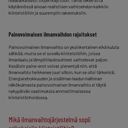
reaaliaikaisesti tilojen käyttöön. Tämä tekee siitä
käytännössä ainoan realistisen vaihtoehdon kaikkiin
kiinteistöihin ja suurempiin rakennuksiin.
Painovoimaisen ilmanvaihdon rajoitukset
Painovoimainen ilmanvaihto on yksinkertainen eikä kuluta
sähköä, mutta se ei sovellu kiinteistöihin, joissa
ilmanlaatu ja lämpötilaolosuhteet vaihtelevat paljon.
Kesäisin paine-erot voivat pienentyä niin, että
ilmanvaihto heikkenee juuri silloin, kun se olisi tärkeintä.
Energiatehokkuuden ja sisäilman laadun hallinnan
näkökulmasta painovoimainen ilmanvaihto ei täytä
nykypäivän vaatimuksia ammattimaisessa
kiinteistönhoidossa.
Mikä ilmanvaihtojärjestelmä sopii