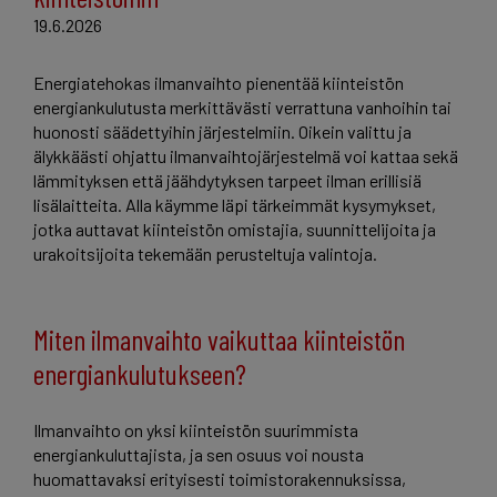
19.6.2026
Energiatehokas ilmanvaihto pienentää kiinteistön
energiankulutusta merkittävästi verrattuna vanhoihin tai
huonosti säädettyihin järjestelmiin. Oikein valittu ja
älykkäästi ohjattu ilmanvaihtojärjestelmä voi kattaa sekä
lämmityksen että jäähdytyksen tarpeet ilman erillisiä
lisälaitteita. Alla käymme läpi tärkeimmät kysymykset,
jotka auttavat kiinteistön omistajia, suunnittelijoita ja
urakoitsijoita tekemään perusteltuja valintoja.
Miten ilmanvaihto vaikuttaa kiinteistön
energiankulutukseen?
Ilmanvaihto on yksi kiinteistön suurimmista
energiankuluttajista, ja sen osuus voi nousta
huomattavaksi erityisesti toimistorakennuksissa,