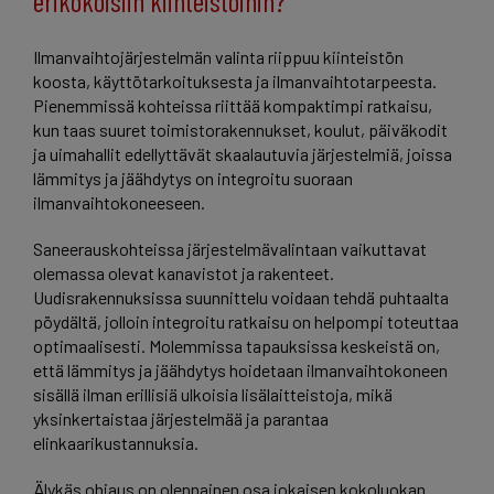
erikokoisiin kiinteistöihin?
Ilmanvaihtojärjestelmän valinta riippuu kiinteistön
koosta, käyttötarkoituksesta ja ilmanvaihtotarpeesta.
Pienemmissä kohteissa riittää kompaktimpi ratkaisu,
kun taas suuret toimistorakennukset, koulut, päiväkodit
ja uimahallit edellyttävät skaalautuvia järjestelmiä, joissa
lämmitys ja jäähdytys on integroitu suoraan
ilmanvaihtokoneeseen.
Saneerauskohteissa järjestelmävalintaan vaikuttavat
olemassa olevat kanavistot ja rakenteet.
Uudisrakennuksissa suunnittelu voidaan tehdä puhtaalta
pöydältä, jolloin integroitu ratkaisu on helpompi toteuttaa
optimaalisesti. Molemmissa tapauksissa keskeistä on,
että lämmitys ja jäähdytys hoidetaan ilmanvaihtokoneen
sisällä ilman erillisiä ulkoisia lisälaitteistoja, mikä
yksinkertaistaa järjestelmää ja parantaa
elinkaarikustannuksia.
Älykäs ohjaus on olennainen osa jokaisen kokoluokan