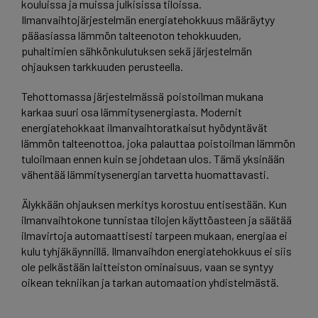
kouluissa ja muissa julkisissa tiloissa.
Ilmanvaihtojärjestelmän energiatehokkuus määräytyy
pääasiassa lämmön talteenoton tehokkuuden,
puhaltimien sähkönkulutuksen sekä järjestelmän
ohjauksen tarkkuuden perusteella.
Tehottomassa järjestelmässä poistoilman mukana
karkaa suuri osa lämmitysenergiasta. Modernit
energiatehokkaat ilmanvaihtoratkaisut hyödyntävät
lämmön talteenottoa, joka palauttaa poistoilman lämmön
tuloilmaan ennen kuin se johdetaan ulos. Tämä yksinään
vähentää lämmitysenergian tarvetta huomattavasti.
Älykkään ohjauksen merkitys korostuu entisestään. Kun
ilmanvaihtokone tunnistaa tilojen käyttöasteen ja säätää
ilmavirtoja automaattisesti tarpeen mukaan, energiaa ei
kulu tyhjäkäynnillä. Ilmanvaihdon energiatehokkuus ei siis
ole pelkästään laitteiston ominaisuus, vaan se syntyy
oikean tekniikan ja tarkan automaation yhdistelmästä.