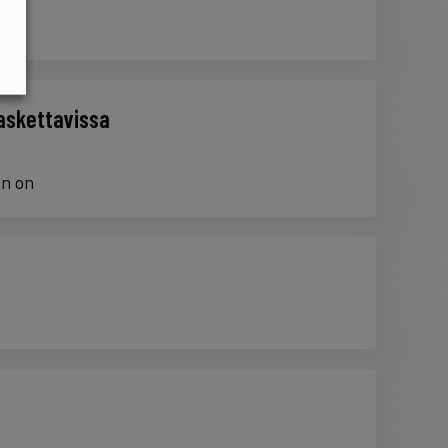
laskettavissa
en on