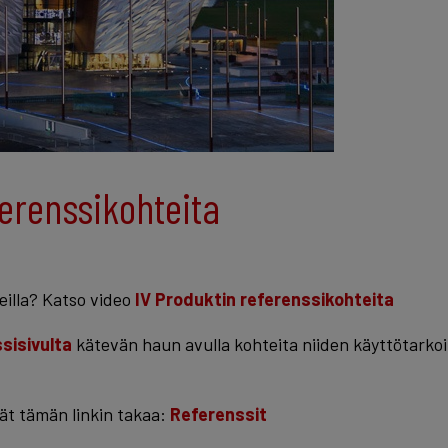
ferenssikohteita
eilla? Katso video
IV Produktin referenssikohteita
sisivulta
kätevän haun avulla kohteita niiden käyttötarkoi
vät tämän linkin takaa:
Referenssit