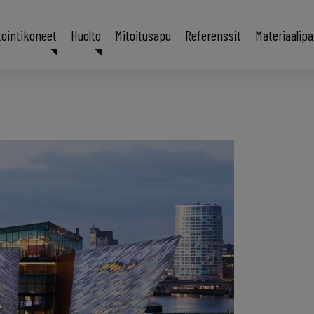
tointikoneet
Huolto
Mitoitusapu
Referenssit
Materiaalip