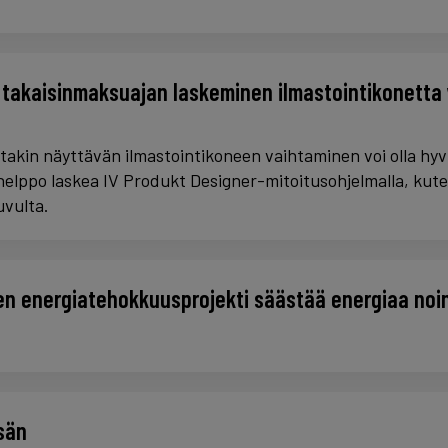
 takaisinmaksuajan laskeminen ilmastointikonetta
akin näyttävän ilmastointikoneen vaihtaminen voi olla hyv
elppo laskea IV Produkt Designer-mitoitusohjelmalla, kute
uvulta.
n energiatehokkuusprojekti säästää energiaa noi
sän