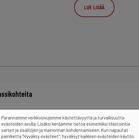
LUE LISÄÄ
nssikohteita
Parannamme verkkosivujemme käytettävyyttä ja turvallisuutta
evästeiden avulla. Lisäksi keräämme tietoa esimerkiksi tilastointia
varten ja sisältöjen ja mainonnan kohdentamiseen. Kun napautat
toimintaa
painiketta "Hyväksy evästeet", hyväksyt kaikkien evästeiden käytön