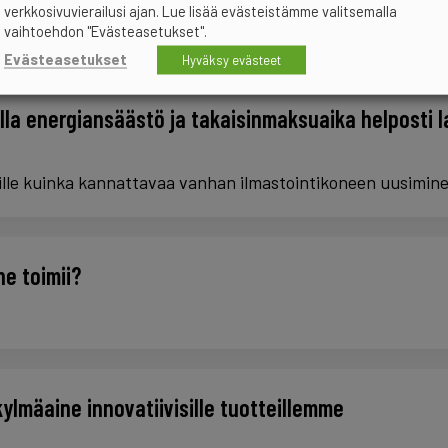
verkkosivuvierailusi ajan. Lue lisää evästeistämme valitsemalla
vaihtoehdon "Evästeasetukset".
Evästeasetukset
Hyväksy evästeet
lla energiansäästö ja takaisinmaksuaika helposti 
ville kuinka kannattavaa vanhan ilmastointikoneen uusimin
ne toimii?
lmäaine innovatiivisille tuotteillemme