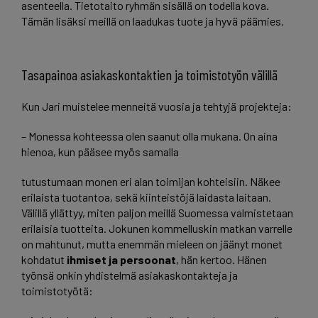
asenteella. Tietotaito ryhmän sisällä on todella kova.
Tämän lisäksi meillä on laadukas tuote ja hyvä päämies.
Tasapainoa asiakaskontaktien ja toimistotyön välillä
Kun Jari muistelee menneitä vuosia ja tehtyjä projekteja:
– Monessa kohteessa olen saanut olla mukana. On aina
hienoa, kun pääsee myös samalla
tutustumaan monen eri alan toimijan kohteisiin. Näkee
erilaista tuotantoa, sekä kiinteistöjä laidasta laitaan.
Välillä yllättyy, miten paljon meillä Suomessa valmistetaan
erilaisia tuotteita. Jokunen kommelluskin matkan varrelle
on mahtunut, mutta enemmän mieleen on jäänyt monet
kohdatut
ihmiset ja persoonat
, hän kertoo. Hänen
työnsä onkin yhdistelmä asiakaskontakteja ja
toimistotyötä: