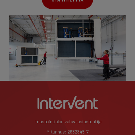
Ilmastointialan vahva asiantuntija
Y-tunnus: 2632345-7