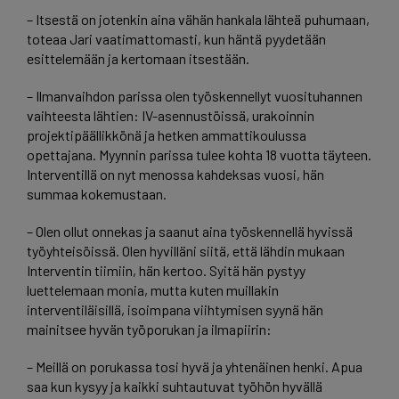
– Itsestä on jotenkin aina vähän hankala lähteä puhumaan,
toteaa Jari vaatimattomasti, kun häntä pyydetään
esittelemään ja kertomaan itsestään.
– Ilmanvaihdon parissa olen työskennellyt vuosituhannen
vaihteesta lähtien: IV-asennustöissä, urakoinnin
projektipäällikkönä ja hetken ammattikoulussa
opettajana. Myynnin parissa tulee kohta 18 vuotta täyteen.
Interventillä on nyt menossa kahdeksas vuosi, hän
summaa kokemustaan.
– Olen ollut onnekas ja saanut aina työskennellä hyvissä
työyhteisöissä. Olen hyvilläni siitä, että lähdin mukaan
Interventin tiimiin, hän kertoo. Syitä hän pystyy
luettelemaan monia, mutta kuten muillakin
interventiläisillä, isoimpana viihtymisen syynä hän
mainitsee hyvän työporukan ja ilmapiirin:
– Meillä on porukassa tosi hyvä ja yhtenäinen henki. Apua
saa kun kysyy ja kaikki suhtautuvat työhön hyvällä