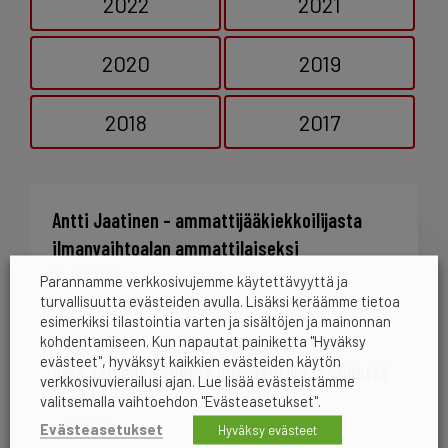
2022
2021
2020
2019
2018
2017
Antti Jaatinen – ammattijääkiekkoilijasta
ilmanvaihtoalan ammattilaiseksi
16.12.2025
Parannamme verkkosivujemme käytettävyyttä ja
turvallisuutta evästeiden avulla. Lisäksi keräämme tietoa
esimerkiksi tilastointia varten ja sisältöjen ja mainonnan
kohdentamiseen. Kun napautat painiketta "Hyväksy
evästeet", hyväksyt kaikkien evästeiden käytön
Aaro Väisänen viihtyy Interventillä jo viidettä
verkkosivuvierailusi ajan. Lue lisää evästeistämme
vuotta
valitsemalla vaihtoehdon "Evästeasetukset".
4.12.2025
Evästeasetukset
Hyväksy evästeet