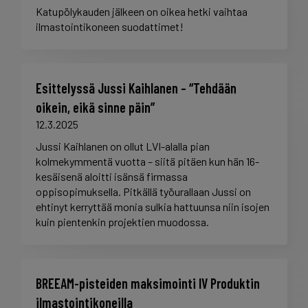
Katupölykauden jälkeen on oikea hetki vaihtaa
ilmastointikoneen suodattimet!
Esittelyssä Jussi Kaihlanen – “Tehdään
oikein, eikä sinne päin”
12.3.2025
Jussi Kaihlanen on ollut LVI-alalla pian
kolmekymmentä vuotta – siitä pitäen kun hän 16-
kesäisenä aloitti isänsä firmassa
oppisopimuksella. Pitkällä työurallaan Jussi on
ehtinyt kerryttää monia sulkia hattuunsa niin isojen
kuin pientenkin projektien muodossa.
BREEAM-pisteiden maksimointi IV Produktin
ilmastointikoneilla