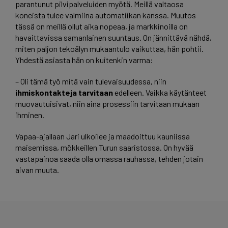
parantunut pilvipalveluiden myötä. Meillä valtaosa
koneista tulee valmiina automatiikan kanssa. Muutos
tässä on meillä ollut aika nopeaa, ja markkinoilla on
havaittavissa samanlainen suuntaus. On jännittävä nähdä,
miten paljon tekoälyn mukaantulo vaikuttaa, hän pohtii.
Yhdestä asiasta hän on kuitenkin varma:
– Oli tämä työ mitä vain tulevaisuudessa, niin
ihmiskontakteja tarvitaan
edelleen. Vaikka käytänteet
muovautuisivat, niin aina prosessiin tarvitaan mukaan
ihminen.
Vapaa-ajallaan Jari ulkoilee ja maadoittuu kauniissa
maisemissa, mökkeillen Turun saaristossa. On hyvää
vastapainoa saada olla omassa rauhassa, tehden jotain
aivan muuta.