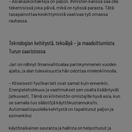
– Asiakaskontakteja on paljon. Ihmisten kanssa saa olla
tekemisissä joka päivä, mikä on työssä parasta. Tätä
tasapainottaa keskittymistä vaativaa työ omassa
rauhassa.
Teknologian kehitystä, tekoälyä – ja maadoittumista
Turun saaristossa
Jari on nähnyt ilmanvaihtoalaa parinkymmenen vuoden
ajalta, ja alan tulevaisuutta hän odottaa mielenkiinnolla.
– Kliseisesti fysiikan lait ovat samat kuin ennenkin.
Energiatehokkuus ja vaatimukset sen osalta lisääntyvät
jatkuvasti. Tämä on kiinteistön omistajille hyvä asia, kun
se samalla tuo säästöjä käyttökustannuksiin.
Automaatiopuolella kehitystä on tapahtunut paljon ja
esimerkiksi
käytönaikainen seuranta ja hallinta on helpottunut ja