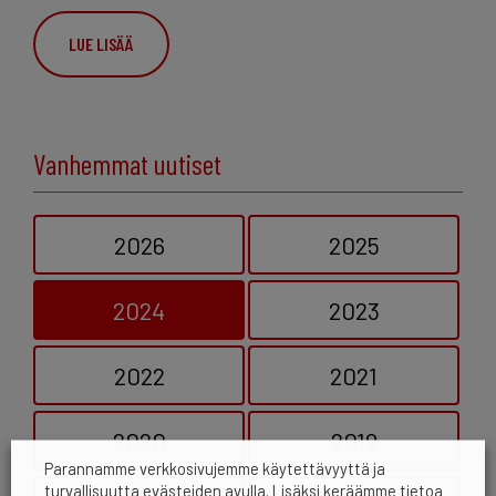
LUE LISÄÄ
Vanhemmat uutiset
2026
2025
2024
2023
2022
2021
2020
2019
Parannamme verkkosivujemme käytettävyyttä ja
turvallisuutta evästeiden avulla. Lisäksi keräämme tietoa