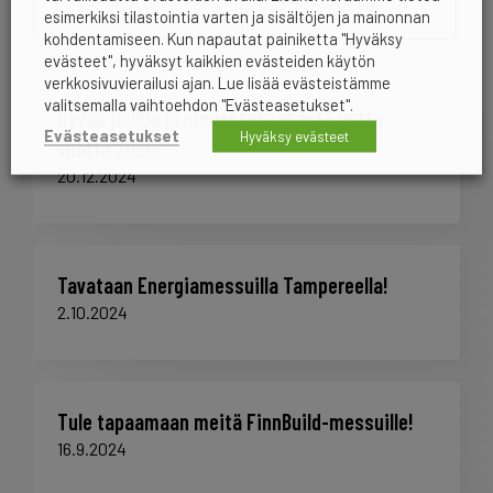
2018
2017
esimerkiksi tilastointia varten ja sisältöjen ja mainonnan
kohdentamiseen. Kun napautat painiketta "Hyväksy
evästeet", hyväksyt kaikkien evästeiden käytön
verkkosivuvierailusi ajan. Lue lisää evästeistämme
valitsemalla vaihtoehdon "Evästeasetukset".
Hyvää joulua ja menestyksekästä uutta
Evästeasetukset
Hyväksy evästeet
vuotta 2025!
20.12.2024
Tavataan Energiamessuilla Tampereella!
2.10.2024
Tule tapaamaan meitä FinnBuild-messuille!
16.9.2024