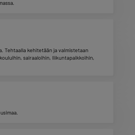
massa.
. Tehtaalla kehitetään ja valmistetaan
ouluihin, sairaaloihin, liikuntapaikkoihin,
 Uusimaa.