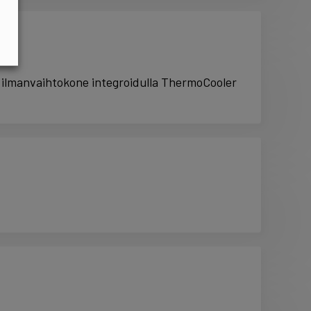
in ilmanvaihtokone integroidulla ThermoCooler