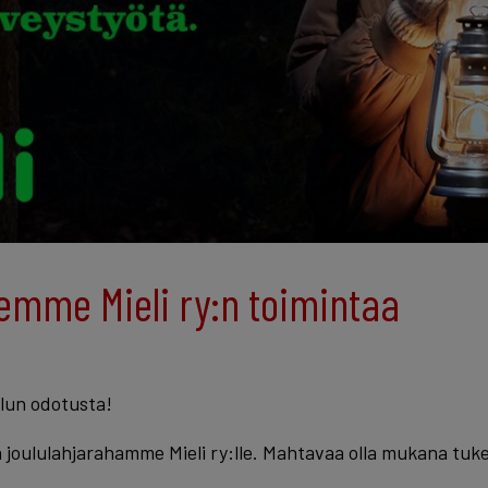
emme Mieli ry:n toimintaa
ulun odotusta!
oululahjarahamme Mieli ry:lle. Mahtavaa olla mukana tuke