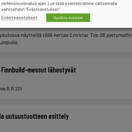
verkkosivuvierailusi ajan. Lue lisää evästeistämme valitsemalla
vaihtoehdon "Evästeasetukset".
lä taas
Evästeasetukset
Hyväksy evästeet
yautossa näytteillä tällä kertaa Envistar Top 06 pystymall
umpulla.
 Finnbuild-messut lähestyvät
me 6 B 20!
la uutuustuotteen esittely