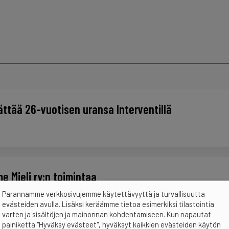
ttää 26-vuotisen uransa Interventillä
 Mieli ry:n toimintaa
Parannamme verkkosivujemme käytettävyyttä ja turvallisuutta
evästeiden avulla. Lisäksi keräämme tietoa esimerkiksi tilastointia
varten ja sisältöjen ja mainonnan kohdentamiseen. Kun napautat
painiketta "Hyväksy evästeet", hyväksyt kaikkien evästeiden käytön