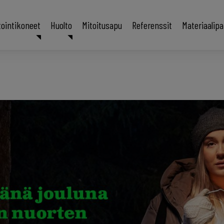
tointikoneet
Huolto
Mitoitusapu
Referenssit
Materiaalip