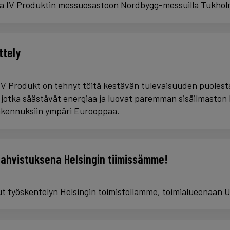
 IV Produktin messuosastoon Nordbygg-messuilla Tukhol
ttely
V Produkt on tehnyt töitä kestävän tulevaisuuden puolesta
, jotka säästävät energiaa ja luovat paremman sisäilmaston k
rakennuksiin ympäri Eurooppaa.
vahvistuksena Helsingin tiimissämme!
nut työskentelyn Helsingin toimistollamme, toimialueenaan