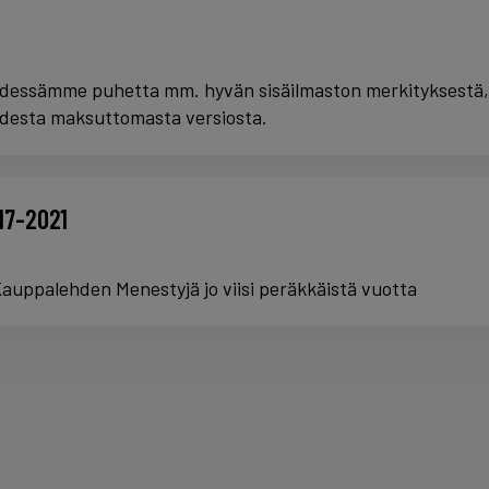
ssämme puhetta mm. hyvän sisäilmaston merkityksestä, u
udesta maksuttomasta versiosta.
17-2021
auppalehden Menestyjä jo viisi peräkkäistä vuotta