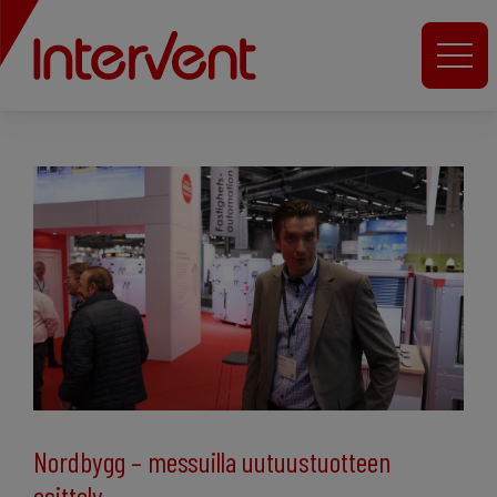
Nordbygg – messuilla uutuustuotteen
esittely