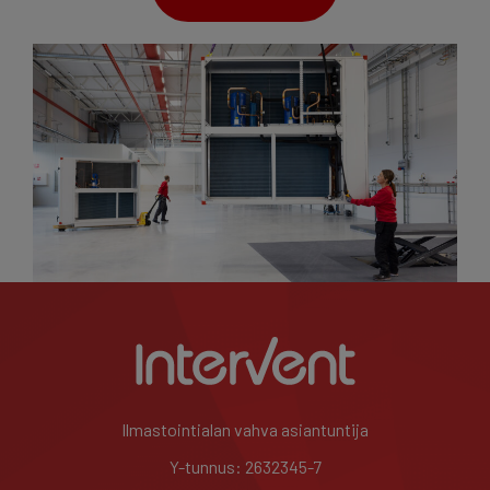
Ilmastointialan vahva asiantuntija
Y-tunnus: 2632345-7