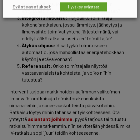
suunnittelijoita, jotka tuntevat kohdetyypin
Evästeasetukset
Hyväksy evästeet
erityisvaatimukset ja viranomaisohjeistuksen?
Integroitu ratkaisu:
Tarjoaako toimittaja
kokonaisratkaisun, jossa lämmitys, jäähdytys ja
ilmanvaihto toimivat yhtenä järjestelmänä, vai
edellyttääkö ratkaisu useita eri toimittajia?
Älykäs ohjaus:
Sisältyykö toimitukseen
automaatio, joka mahdollistaa energiatehokkaan
käytön ja etävalvonnan?
Referenssit:
Onko toimittajalla näyttöä
vastaavanlaisista kohteista, ja voiko niihin
tutustua?
Intervent tarjoaa markkinoiden laajimman valikoiman
ilmanvaihtoratkaisuja toimistorakennuksista
uimahalleihin ja saneerauskohteista päiväkoteihin.
Ratkaisu löytyy mihin tahansa erityiskohteeseen. Ota
yhteyttä
asiantuntijoihimme
, pyydä tarjous tai tutustu
ratkaisuihimme tarkemmin, niin selvitetään yhdessä, mikä
IV-ratkaisu sopii juuri teidän kohteeseenne.