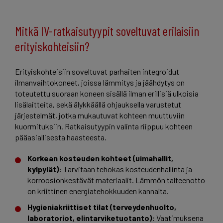
Mitkä IV-ratkaisutyypit soveltuvat erilaisiin
erityiskohteisiin?
Erityiskohteisiin soveltuvat parhaiten integroidut
ilmanvaihtokoneet, joissa lämmitys ja jäähdytys on
toteutettu suoraan koneen sisällä ilman erillisiä ulkoisia
lisälaitteita, sekä älykkäällä ohjauksella varustetut
järjestelmät, jotka mukautuvat kohteen muuttuviin
kuormituksiin. Ratkaisutyypin valinta riippuu kohteen
pääasiallisesta haasteesta.
Korkean kosteuden kohteet (uimahallit,
kylpylät):
Tarvitaan tehokas kosteudenhallinta ja
korroosionkestävät materiaalit. Lämmön talteenotto
on kriittinen energiatehokkuuden kannalta.
Hygieniakriittiset tilat (terveydenhuolto,
laboratoriot, elintarviketuotanto):
Vaatimuksena