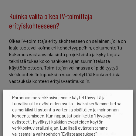
Kuinka valita oikea IV-toimittaja
erityiskohteeseen?
Oikea IV-toimittaja erityiskohteeseen on sellainen, jolla on
laaja tuotevalikoima eri kohdetyyppeihin, dokumentoitu
kokemus vastaavanlaisista projekteista ja kyky tarjota
teknistä tukea koko hankkeen ajan suunnittelusta
käyttöönottoon. Toimittajan valinnassa ei pidä tyytyä
yleisluonteisiin lupauksiin vaan edellyttää konkreettisia
vastauksia kohteen erityisvaatimuksiin.
Arvioi toimittajaa seuraavien kriteerien perusteella:
Parannamme verkkosivujemme käytettävyyttä ja
turvallisuutta evästeiden avulla. Lisäksi keräämme tietoa
Tuotevalikoiman laajuus:
Pystyykö toimittaja
esimerkiksi tilastointia varten ja sisältöjen ja mainonnan
tarjoamaan ratkaisun juuri tähän kohdetyyppiin, vai
kohdentamiseen. Kun napautat painiketta "Hyväksy
sovelletaanko yleistuotetta väkisin
evästeet", hyväksyt kaikkien evästeiden käytön
erityiskäyttöön?
verkkosivuvierailusi ajan. Lue lisää evästeistämme
Tekninen asiantuntemus:
Onko toimittajalla
valitsemalla vaihtoehdon "Evästeasetukset".