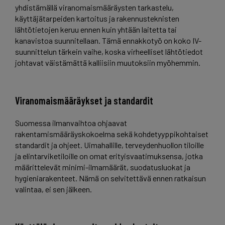
yhdistämällä viranomaismääräysten tarkastelu,
käyttäjätarpeiden kartoitus ja rakennusteknisten
lähtötietojen keruu ennen kuin yhtään laitetta tai
kanavistoa suunnitellaan. Tämä ennakkotyö on koko IV-
suunnittelun tärkein vaihe, koska virheelliset lähtötiedot
johtavat väistämättä kalliisiin muutoksiin myöhemmin.
Viranomaismääräykset ja standardit
Suomessa ilmanvaihtoa ohjaavat
rakentamismääräyskokoelma sekä kohdetyyppikohtaiset
standardit ja ohjeet. Uimahallille, terveydenhuollon tiloille
ja elintarviketiloille on omat erityisvaatimuksensa, jotka
määrittelevät minimi-ilmamäärät, suodatusluokat ja
hygieniarakenteet. Nämä on selvitettävä ennen ratkaisun
valintaa, ei sen jälkeen.