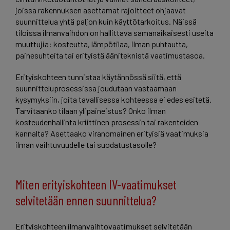
joissa rakennuksen asettamat rajoitteet ohjaavat
suunnittelua yhtä paljon kuin käyttötarkoitus. Näissä
tiloissa ilmanvaihdon on hallittava samanaikaisesti useita
muuttujia: kosteutta, lämpötilaa, ilman puhtautta,
painesuhteita tai erityistä ääniteknistä vaatimustasoa.
Erityiskohteen tunnistaa käytännössä siitä, että
suunnitteluprosessissa joudutaan vastaamaan
kysymyksiin, joita tavallisessa kohteessa ei edes esitetä.
Tarvitaanko tilaan ylipaineistus? Onko ilman
kosteudenhallinta kriittinen prosessin tai rakenteiden
kannalta? Asettaako viranomainen erityisiä vaatimuksia
ilman vaihtuvuudelle tai suodatustasolle?
Miten erityiskohteen IV-vaatimukset
selvitetään ennen suunnittelua?
Erityiskohteen ilmanvaihtovaatimukset selvitetään