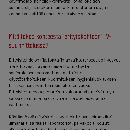
käymme läpi ne neljä kysymystä, jotka jokaisen
suunnittelijan, urakoitsijan tai kiinteistönomistajan
kannattaa esittää ennen IV-ratkaisun valintaa.
Mitä tekee kohteesta ”erityiskohteen” IV-
suunnittelussa?
Erityiskohde on tila, jonka ilmanvaihtotarpeet poikkeavat
merkittävästi tavanomaisen toimisto- tai
asuinrakennuksen vaatimuksista joko
käyttötarkoituksen, kuormituksen, hygienialuokituksen
tai rakennusteknisten reunaehtojen vuoksi.
Erityiskohteessa perinteiset vakioratkaisut eivät täytä
kaikkia toiminnallisia tai viranomaisten asettamia
vaatimuksia.
Käytännössä erityiskohteiksi luokitellaan esimerkiksi
uimahallit, sairaalat, laboratoriot, päiväkodit, koulut,
elintarviketuotantotilat ja vanhat saneerauskohteet,