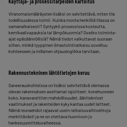
Käyttäjä- ja prosessitarpeiden kartoitus
Viranomaismääräysten lisäksi on selvitettävä, miten tila
todellisuudessa toimii. Kuinka monta henkilöä tilassa on
samanaikaisesti? Syntyykö prosessissa kosteutta,
kemikaalivapauksia tai lämpökuormia? Ovatko toiminta-
ajat epäsäännöllisiä? Nämä tiedot vaikuttavat suoraan
siihen, minkä tyyppinen ilmastointiratkaisu soveltuu
kohteeseen ja millainen ohjauslogiikka tarvitaan.
Rakennustekninen lähtötietojen keruu
Saneerauskohteissa on lisäksi selvitettävä olemassa
olevan rakennuksen asettamat rajoitteet: konehuoneen
koko, kanavareittien mahdollisuudet, äänitekniset
vaatimukset ja rakenteiden kyky kantaa uudet laitteet.
Nämä reunaehdot rajaavat usein ratkaisuvaihtoehtoja
merkittävästi ja ne on otettava huomioon jo
hankesuunnitteluvaiheessa.