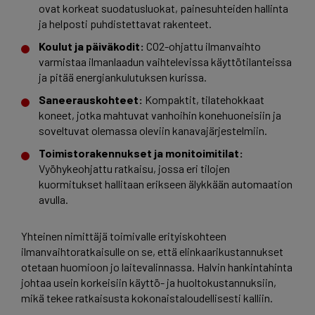
ovat korkeat suodatusluokat, painesuhteiden hallinta
ja helposti puhdistettavat rakenteet.
Koulut ja päiväkodit:
CO2-ohjattu ilmanvaihto
varmistaa ilmanlaadun vaihtelevissa käyttötilanteissa
ja pitää energiankulutuksen kurissa.
Saneerauskohteet:
Kompaktit, tilatehokkaat
koneet, jotka mahtuvat vanhoihin konehuoneisiin ja
soveltuvat olemassa oleviin kanavajärjestelmiin.
Toimistorakennukset ja monitoimitilat:
Vyöhykeohjattu ratkaisu, jossa eri tilojen
kuormitukset hallitaan erikseen älykkään automaation
avulla.
Yhteinen nimittäjä toimivalle erityiskohteen
ilmanvaihtoratkaisulle on se, että elinkaarikustannukset
otetaan huomioon jo laitevalinnassa. Halvin hankintahinta
johtaa usein korkeisiin käyttö- ja huoltokustannuksiin,
mikä tekee ratkaisusta kokonaistaloudellisesti kalliin.