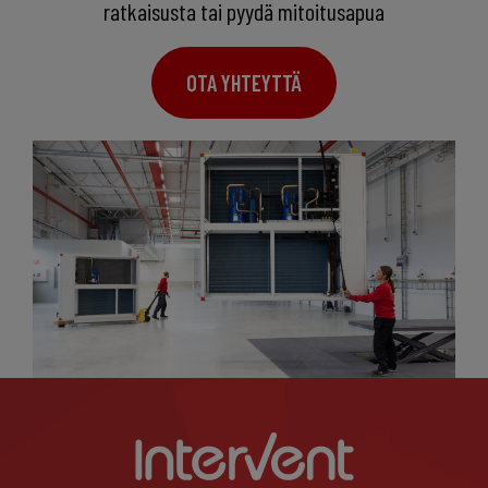
ratkaisusta tai pyydä mitoitusapua
OTA YHTEYTTÄ