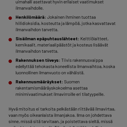
uimahalli asettavat hyvin erilaiset vaatimukset
ilmanvaihdolle.
Henkilömäärä:
Jokainen ihminen tuottaa
hiilidioksidia, kosteutta ja lämpöä, jotka kasvattavat
ilmanvaihdon tarvetta.
Sisäilman epäpuhtauslähteet:
Keittiölaitteet,
kemikaalit, materiaalipäästöt ja kosteus lisäävät
ilmanvaihdon tarvetta.
Rakennuksen tiiveys:
Tiivis rakennusvaippa
edellyttää tehokasta koneellista ilmanvaihtoa, koska
luonnollinen ilmanvuoto on vähäistä.
Rakennusmääräykset:
Suomen
rakentamismääräyskokoelma asettaa
minimivaatimukset ilmavirroille eri tilatyypeille.
Hyvä mitoitus ei tarkoita pelkästään riittävää ilmavirtaa,
vaan myös oikeanlaista ilmanjakoa. Ilma on johdettava
sinne, missä sitä tarvitaan, ja poistettava sieltä, missä