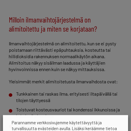
Milloin ilmanvaihtojärjestelmä on
alimitoitettu ja miten se korjataan?
Ilmanvaihtojärjestelmä on alimitoitettu, kun se ei pysty
poistamaan riittävästi epäpuhtauksia, kosteutta tai
hiilidioksidia rakennuksen normaalikäytön aikana.
Alimitoitus näkyy sisäilman laadussa ja käyttäjien
hyvinvoinnissa ennen kuin se näkyy mittauksissa.
Yleisimmät merkit alimitoitetusta ilmanvaihdosta ovat:
Tunkkainen tai raskas ilma, erityisesti iltapäivällä tai
tilojen täyttyessä
Toistuvat kosteusvauriot tai kondenssi ikkunoissa ja
kylmissä pinnoissa
Parannamme verkkosivujemme käytettävyyttä ja
Käyttäjien väsymys, päänsärky tai
turvallisuutta evästeiden avulla. Lisäksi keräämme tietoa