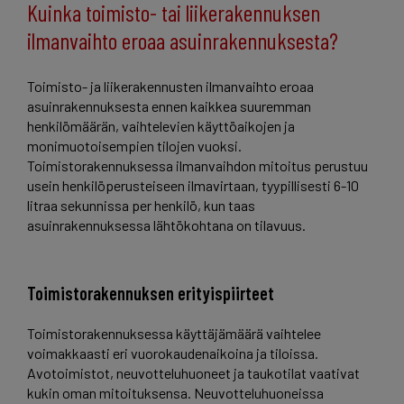
Kuinka toimisto- tai liikerakennuksen
ilmanvaihto eroaa asuinrakennuksesta?
Toimisto- ja liikerakennusten ilmanvaihto eroaa
asuinrakennuksesta ennen kaikkea suuremman
henkilömäärän, vaihtelevien käyttöaikojen ja
monimuotoisempien tilojen vuoksi.
Toimistorakennuksessa ilmanvaihdon mitoitus perustuu
usein henkilöperusteiseen ilmavirtaan, tyypillisesti 6-10
litraa sekunnissa per henkilö, kun taas
asuinrakennuksessa lähtökohtana on tilavuus.
Toimistorakennuksen erityispiirteet
Toimistorakennuksessa käyttäjämäärä vaihtelee
voimakkaasti eri vuorokaudenaikoina ja tiloissa.
Avotoimistot, neuvotteluhuoneet ja taukotilat vaativat
kukin oman mitoituksensa. Neuvotteluhuoneissa