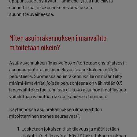
epäpuhtaudet syntyvät. Tämä edellyttää huolellista
suunnittelua jo rakennuksen varhaisessa
suunnitteluvaiheessa.
Miten asuinrakennuksen ilmanvaihto
mitoitetaan oikein?
Asuinrakennuksen ilmanvaihto mitoitetaan ensisijaisesti
asunnon pinta-alan, huoneluvun ja asukkaiden määrän
perusteella. Suomessa asuinrakennuksille on määritelty
minimi-ilmavirrat, joissa perusohjeena on vähintään 0,5
ilmanvaihtokertaa tunnissa eli koko asunnon ilmatilavuus
vaihdetaan vähintään kerran kahdessa tunnissa.
Käytännössä asuinrakennuksen ilmanvaihdon
mitoittaminen etenee seuraavasti:
Lasketaan jokaisen tilan tilavuus ja määritetään
tilakohtaiset ilmavirrat käyttötarkoituksen mukaan.