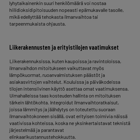
lyhytaikainenkin suuri henkilömäärä voi nostaa
hiilidioksidipitoisuuden nopeasti epämukavalle tasolle,
mikä edellyttää tehokasta ilmanvaihtoa tai
tarpeenmukaista ohjausta.
Liikerakennusten ja erityistilojen vaatimukset
Liikerakennuksissa, kuten kaupoissa ja ravintoloissa,
ilmanvaihdon mitoitukseen vaikuttavat myös
lämpökuormat, ruoanvalmistuksen päästöt ja
asiakasvirtojen vaihtelut. Kouluissa ja päiväkodeissa
tilojen intensiivinen käyttö asettaa omat vaatimuksensa.
Uimahalleissa taas kosteuden hallinta on mitoituksen
tärkein lähtökohta. Integroidut ilmanvaihtoratkaisut,
joissa lämmitys ja jäähdytys on toteutettu suoraan
ilmanvaihtokoneen sisällä, ovat erityisen toimivia näissä
vaativissa kohteissa, koska ne yksinkertaistavat teknistä
järjestelmää ja parantavat
elinkaarikustannustehokkuutta.