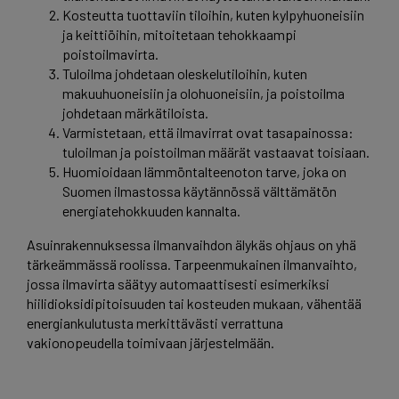
Kosteutta tuottaviin tiloihin, kuten kylpyhuoneisiin
ja keittiöihin, mitoitetaan tehokkaampi
poistoilmavirta.
Tuloilma johdetaan oleskelutiloihin, kuten
makuuhuoneisiin ja olohuoneisiin, ja poistoilma
johdetaan märkätiloista.
Varmistetaan, että ilmavirrat ovat tasapainossa:
tuloilman ja poistoilman määrät vastaavat toisiaan.
Huomioidaan lämmöntalteenoton tarve, joka on
Suomen ilmastossa käytännössä välttämätön
energiatehokkuuden kannalta.
Asuinrakennuksessa ilmanvaihdon älykäs ohjaus on yhä
tärkeämmässä roolissa. Tarpeenmukainen ilmanvaihto,
jossa ilmavirta säätyy automaattisesti esimerkiksi
hiilidioksidipitoisuuden tai kosteuden mukaan, vähentää
energiankulutusta merkittävästi verrattuna
vakionopeudella toimivaan järjestelmään.