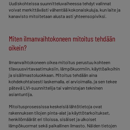
Uudiskohteissa suunnitteluvaiheessa tehdyt valinnat
voivat merkittävästi vähentää kokonaiskuluja, kun laite ja
kanavisto mitoitetaan alusta asti yhteensopiviksi.
Miten ilmanvaihtokoneen mitoitus tehdään
oikein?
Ilmanvaihtokoneen oikea mitoitus perustuu kohteen
tilavuusvirtavaatimuksiin, lämpökuormiin, käyttöaikoihin
ja sisäilmastoluokkaan. Mitoitus tehdään aina
kohdekohtaisesti laskemalla, ei arvioimalla, ja sen tekee
pätevä LVI-suunnittelija tai valmistajan tekninen
asiantuntija.
Mitoitusprosessissa keskeisiä lähtötietoja ovat
rakennuksen tilojen pinta-alat ja käyttötarkoitukset,
henkilömäärät eri tiloissa, sisäiset ja ulkoiset
lämpökuormat sekä paikallinen ilmasto. Näiden tietojen