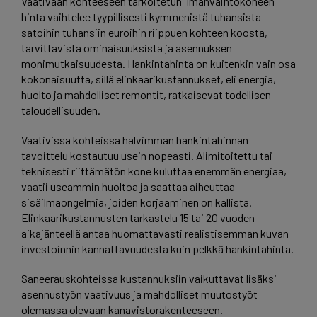
Vaativaan kohteeseen tarkoitetun ilmanvaihtokoneen
hinta vaihtelee tyypillisesti kymmenistä tuhansista
satoihin tuhansiin euroihin riippuen kohteen koosta,
tarvittavista ominaisuuksista ja asennuksen
monimutkaisuudesta. Hankintahinta on kuitenkin vain osa
kokonaisuutta, sillä elinkaarikustannukset, eli energia,
huolto ja mahdolliset remontit, ratkaisevat todellisen
taloudellisuuden.
Vaativissa kohteissa halvimman hankintahinnan
tavoittelu kostautuu usein nopeasti. Alimitoitettu tai
teknisesti riittämätön kone kuluttaa enemmän energiaa,
vaatii useammin huoltoa ja saattaa aiheuttaa
sisäilmaongelmia, joiden korjaaminen on kallista.
Elinkaarikustannusten tarkastelu 15 tai 20 vuoden
aikajänteellä antaa huomattavasti realistisemman kuvan
investoinnin kannattavuudesta kuin pelkkä hankintahinta.
Saneerauskohteissa kustannuksiin vaikuttavat lisäksi
asennustyön vaativuus ja mahdolliset muutostyöt
olemassa olevaan kanavistorakenteeseen.