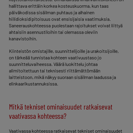
hallittava erittäin korkea kosteuskuorma, kun taas
päiväkodissa sisäilman puhtaus ja alhainen
hiilidioksidipitoisuus ovat ensisijaisia vaatimuksia.
Saneerauskohteessa puolestaan rajoitukset voivat liittyä
ahtaisiin asennustiloihin tai olemassa oleviin
kanavistoihin.
Kiinteistön omistajille, suunnittelijoille ja urakoitsijoille,
on tärkeää tunnistaa kohteen vaativuustaso jo
suunnitteluvaiheessa. Väärä luokittelu johtaa
alimitoitettuun tai teknisesti riittämättömään
laitteistoon, mikä näkyy suoraan sisäilman laadussa ja
elinkaarikustannuksissa.
Mitkä tekniset ominaisuudet ratkaisevat
vaativassa kohteessa?
Vaativassa kohteessa ratkaisevat tekniset ominaisuudet