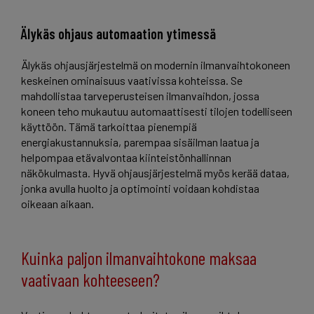
Älykäs ohjaus automaation ytimessä
Älykäs ohjausjärjestelmä on modernin ilmanvaihtokoneen
keskeinen ominaisuus vaativissa kohteissa. Se
mahdollistaa tarveperusteisen ilmanvaihdon, jossa
koneen teho mukautuu automaattisesti tilojen todelliseen
käyttöön. Tämä tarkoittaa pienempiä
energiakustannuksia, parempaa sisäilman laatua ja
helpompaa etävalvontaa kiinteistönhallinnan
näkökulmasta. Hyvä ohjausjärjestelmä myös kerää dataa,
jonka avulla huolto ja optimointi voidaan kohdistaa
oikeaan aikaan.
Kuinka paljon ilmanvaihtokone maksaa
vaativaan kohteeseen?