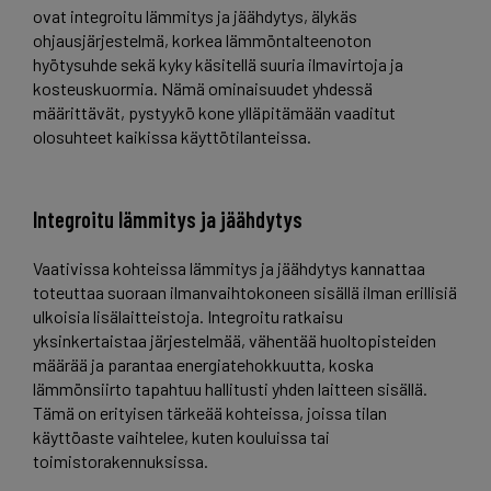
ovat integroitu lämmitys ja jäähdytys, älykäs
ohjausjärjestelmä, korkea lämmöntalteenoton
hyötysuhde sekä kyky käsitellä suuria ilmavirtoja ja
kosteuskuormia. Nämä ominaisuudet yhdessä
määrittävät, pystyykö kone ylläpitämään vaaditut
olosuhteet kaikissa käyttötilanteissa.
Integroitu lämmitys ja jäähdytys
Vaativissa kohteissa lämmitys ja jäähdytys kannattaa
toteuttaa suoraan ilmanvaihtokoneen sisällä ilman erillisiä
ulkoisia lisälaitteistoja. Integroitu ratkaisu
yksinkertaistaa järjestelmää, vähentää huoltopisteiden
määrää ja parantaa energiatehokkuutta, koska
lämmönsiirto tapahtuu hallitusti yhden laitteen sisällä.
Tämä on erityisen tärkeää kohteissa, joissa tilan
käyttöaste vaihtelee, kuten kouluissa tai
toimistorakennuksissa.