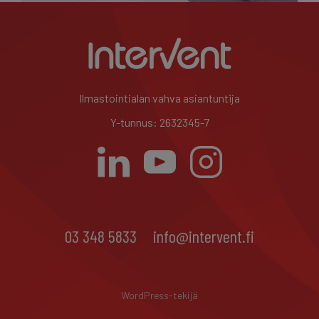
Ilmastointialan vahva asiantuntija
Y-tunnus: 2632345-7
03 348 5833
info@intervent.fi
WordPress-tekijä