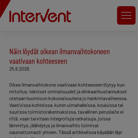
Näin löydät oikean ilmanvaihtokoneen
vaativaan kohteeseen
25.6.2026
Oikea ilmanvaihtokone vaativaan kohteeseen löytyy, kun
mitoitus, tekniset ominaisuudet ja elinkaarikustannukset
otetaan huomioon kokonaisuutena jo hankintavaiheessa.
Vaativissa kohteissa, kuten uimahalleissa, kouluissa tai
suurissa toimistorakennuksissa, tavallinen peruslaite ei
riitä, vaan tarvitaan integroituja ratkaisuja, joissa
lämmitys, jäähdytys ja ilmanvaihto toimivat
saumattomasti yhteen. Tässä artikkelissa käydään läpi