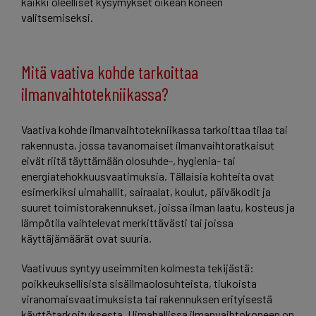
kaikki oleelliset kysymykset oikean koneen
valitsemiseksi.
Mitä vaativa kohde tarkoittaa
ilmanvaihtotekniikassa?
Vaativa kohde ilmanvaihtotekniikassa tarkoittaa tilaa tai
rakennusta, jossa tavanomaiset ilmanvaihtoratkaisut
eivät riitä täyttämään olosuhde-, hygienia- tai
energiatehokkuusvaatimuksia. Tällaisia kohteita ovat
esimerkiksi uimahallit, sairaalat, koulut, päiväkodit ja
suuret toimistorakennukset, joissa ilman laatu, kosteus ja
lämpötila vaihtelevat merkittävästi tai joissa
käyttäjämäärät ovat suuria.
Vaativuus syntyy useimmiten kolmesta tekijästä:
poikkeuksellisista sisäilmaolosuhteista, tiukoista
viranomaisvaatimuksista tai rakennuksen erityisestä
käyttötarkoituksesta. Uimahallissa ilmanvaihtokoneen on