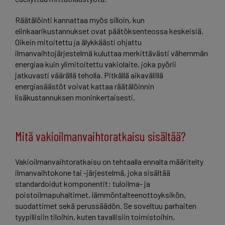
Räätälöinti kannattaa myös silloin, kun
elinkaarikustannukset ovat päätöksenteossa keskeisiä.
Oikein mitoitettu ja älykkäästi ohjattu
ilmanvaihtojärjestelmä kuluttaa merkittävästi vähemmän
energiaa kuin ylimitoitettu vakiolaite, joka pyörii
jatkuvasti väärällä teholla. Pitkällä aikavälillä
energiasäästöt voivat kattaa räätälöinnin
lisäkustannuksen moninkertaisesti.
Mitä vakioilmanvaihtoratkaisu sisältää?
Vakioilmanvaihtoratkaisu on tehtaalla ennalta määritelty
ilmanvaihtokone tai -järjestelmä, joka sisältää
standardoidut komponentit: tuloilma- ja
poistoilmapuhaltimet, lämmöntalteenottoyksikön,
suodattimet sekä perussäädön. Se soveltuu parhaiten
tyypillisiin tiloihin, kuten tavallisiin toimistoihin,