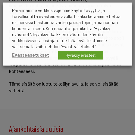
ilmanvaihtoratkaisu on käytännössä ainoa toimiva
Parannamme verkkosivujemme käytettävyyttä ja
vaihtoehto.
turvallisuutta evästeiden avulla. Lisäksi keräämme tietoa
esimerkiksi tilastointia varten ja sisältöjen ja mainonnan
Intervent tarjoaa ilmanvaihtoratkaisuja kaikkiin näihin
kohdentamiseen. Kun napautat painiketta "Hyväksy
kohteisiin, toimistoista ja kouluista teollisuushalleihin ja
evästeet", hyväksyt kaikkien evästeiden käytön
uimahalleihin. Jos olet epävarma, kumpi vaihtoehto sopii
verkkosivuvierailusi ajan. Lue lisää evästeistämme
parhaiten omaan kohteeseesi, asiantuntijamme auttavat
valitsemalla vaihtoehdon "Evästeasetukset".
valitsemaan oikean ratkaisun ja mitoittamaan sen
Evästeasetukset
Hyväksy evästeet
täsmälleen tarpeidesi mukaan.
Ota yhteyttä ja pyydä
tarjous
niin löydetään yhdessä paras ratkaisu juuri sinun
kohteeseesi.
Tämä sisältö on luotu tekoälyn avulla, ja se voi sisältää
virheitä.
Ajankohtaisia uutisia