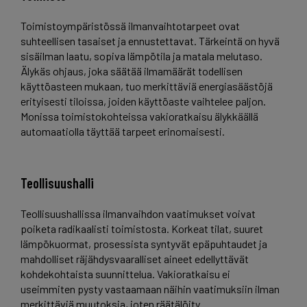
Toimistoympäristössä ilmanvaihtotarpeet ovat
suhteellisen tasaiset ja ennustettavat. Tärkeintä on hyvä
sisäilman laatu, sopiva lämpötila ja matala melutaso.
Älykäs ohjaus, joka säätää ilmamäärät todellisen
käyttöasteen mukaan, tuo merkittäviä energiasäästöjä
erityisesti tiloissa, joiden käyttöaste vaihtelee paljon.
Monissa toimistokohteissa vakioratkaisu älykkäällä
automaatiolla täyttää tarpeet erinomaisesti.
Teollisuushalli
Teollisuushallissa ilmanvaihdon vaatimukset voivat
poiketa radikaalisti toimistosta. Korkeat tilat, suuret
lämpökuormat, prosessista syntyvät epäpuhtaudet ja
mahdolliset räjähdysvaaralliset aineet edellyttävät
kohdekohtaista suunnittelua. Vakioratkaisu ei
useimmiten pysty vastaamaan näihin vaatimuksiin ilman
merkittäviä muutoksia, joten räätälöity