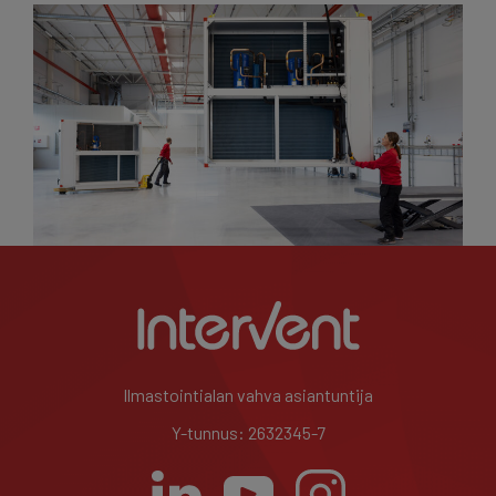
Ilmastointialan vahva asiantuntija
Y-tunnus: 2632345-7