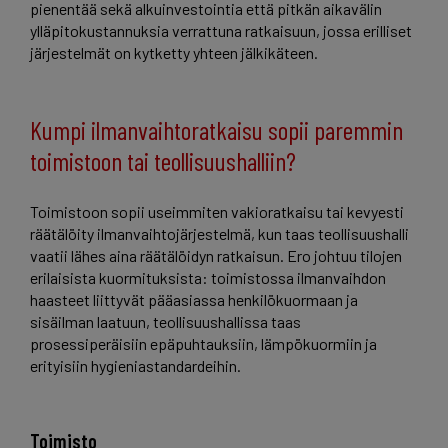
pienentää sekä alkuinvestointia että pitkän aikavälin
ylläpitokustannuksia verrattuna ratkaisuun, jossa erilliset
järjestelmät on kytketty yhteen jälkikäteen.
Kumpi ilmanvaihtoratkaisu sopii paremmin
toimistoon tai teollisuushalliin?
Toimistoon sopii useimmiten vakioratkaisu tai kevyesti
räätälöity ilmanvaihtojärjestelmä, kun taas teollisuushalli
vaatii lähes aina räätälöidyn ratkaisun. Ero johtuu tilojen
erilaisista kuormituksista: toimistossa ilmanvaihdon
haasteet liittyvät pääasiassa henkilökuormaan ja
sisäilman laatuun, teollisuushallissa taas
prosessiperäisiin epäpuhtauksiin, lämpökuormiin ja
erityisiin hygieniastandardeihin.
Toimisto