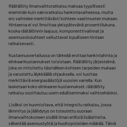
Räätälöity ilmanvaihtoratkaisu maksaa tyypillisesti
enemmän kuin vakioratkaisu hankintavaiheessa, mutta
ero vaihtelee merkittävästi kohteen vaatimusten mukaan.
Hintaeroa ei voi ilmoittaa yleispätevänä prosenttilukuna,
koska räätälöinnin laajuus, komponenttivalinnat ja
asennusolosuhteet vaikuttavat lopulliseen hintaan
ratkaisevasti.
Kustannusvertailussa on tärkeää erottaa hankintahinta ja
elinkaarikustannukset toisistaan. Räätälöity järjestelmä,
joka on mitoitettu täsmälleen kohteen tarpeiden mukaan
ja varustettu älykkäällä ohjauksella, voi tuottaa
merkittäviä energiasäästöjä vuosien varrella. Kun
lasketaan koko elinkaaren kustannukset, räätälöity
ratkaisu osoittautuu usein edullisemmaksi vaihtoehdoksi.
Lisäksi on huomioitava, että integroitu ratkaisu, jossa
lämmitys ja jäähdytys on toteutettu suoraan
ilmanvaihtokoneen sisällä ilman erillisiä lisälaitteita,
vähentää asennustyötä ja huoltopisteiden määrää. Tämä