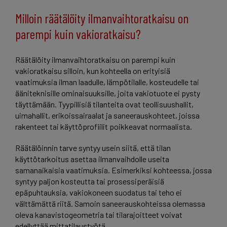
Milloin räätälöity ilmanvaihtoratkaisu on
parempi kuin vakioratkaisu?
Räätälöity ilmanvaihtoratkaisu on parempi kuin
vakioratkaisu silloin, kun kohteella on erityisiä
vaatimuksia ilman laadulle, lämpötilalle, kosteudelle tai
ääniteknisille ominaisuuksille, joita vakiotuote ei pysty
täyttämään. Tyypillisiä tilanteita ovat teollisuushallit,
uimahallit, erikoissairaalat ja saneerauskohteet, joissa
rakenteet tai käyttöprofiilit poikkeavat normaalista.
Räätälöinnin tarve syntyy usein siitä, että tilan
käyttötarkoitus asettaa ilmanvaihdolle useita
samanaikaisia vaatimuksia. Esimerkiksi kohteessa, jossa
syntyy paljon kosteutta tai prosessiperäisiä
epäpuhtauksia, vakiokoneen suodatus tai teho ei
välttämättä riitä. Samoin saneerauskohteissa olemassa
oleva kanavistogeometria tai tilarajoitteet voivat
edellyttää mittatilaustyötä.