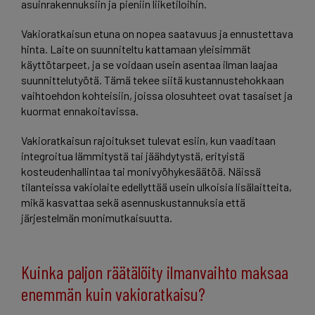
asuinrakennuksiin ja pieniin liiketiloihin.
Vakioratkaisun etuna on nopea saatavuus ja ennustettava
hinta. Laite on suunniteltu kattamaan yleisimmät
käyttötarpeet, ja se voidaan usein asentaa ilman laajaa
suunnittelutyötä. Tämä tekee siitä kustannustehokkaan
vaihtoehdon kohteisiin, joissa olosuhteet ovat tasaiset ja
kuormat ennakoitavissa.
Vakioratkaisun rajoitukset tulevat esiin, kun vaaditaan
integroitua lämmitystä tai jäähdytystä, erityistä
kosteudenhallintaa tai monivyöhykesäätöä. Näissä
tilanteissa vakiolaite edellyttää usein ulkoisia lisälaitteita,
mikä kasvattaa sekä asennuskustannuksia että
järjestelmän monimutkaisuutta.
Kuinka paljon räätälöity ilmanvaihto maksaa
enemmän kuin vakioratkaisu?