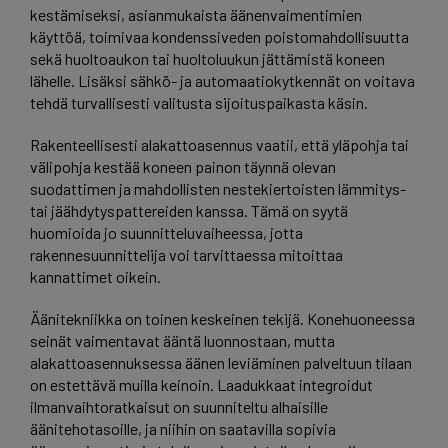
kestämiseksi, asianmukaista äänenvaimentimien
käyttöä, toimivaa kondenssiveden poistomahdollisuutta
sekä huoltoaukon tai huoltoluukun jättämistä koneen
lähelle. Lisäksi sähkö- ja automaatiokytkennät on voitava
tehdä turvallisesti valitusta sijoituspaikasta käsin.
Rakenteellisesti alakattoasennus vaatii, että yläpohja tai
välipohja kestää koneen painon täynnä olevan
suodattimen ja mahdollisten nestekiertoisten lämmitys-
tai jäähdytyspattereiden kanssa. Tämä on syytä
huomioida jo suunnitteluvaiheessa, jotta
rakennesuunnittelija voi tarvittaessa mitoittaa
kannattimet oikein.
Äänitekniikka on toinen keskeinen tekijä. Konehuoneessa
seinät vaimentavat ääntä luonnostaan, mutta
alakattoasennuksessa äänen leviäminen palveltuun tilaan
on estettävä muilla keinoin. Laadukkaat integroidut
ilmanvaihtoratkaisut on suunniteltu alhaisille
äänitehotasoille, ja niihin on saatavilla sopivia