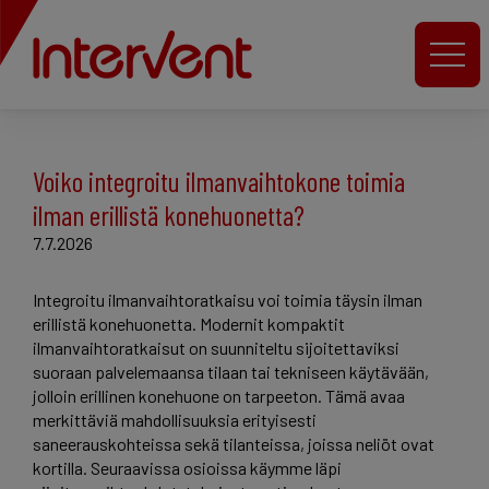
Voiko integroitu ilmanvaihtokone toimia
ilman erillistä konehuonetta?
7.7.2026
Integroitu ilmanvaihtoratkaisu voi toimia täysin ilman
erillistä konehuonetta. Modernit kompaktit
ilmanvaihtoratkaisut on suunniteltu sijoitettaviksi
suoraan palvelemaansa tilaan tai tekniseen käytävään,
jolloin erillinen konehuone on tarpeeton. Tämä avaa
merkittäviä mahdollisuuksia erityisesti
saneerauskohteissa sekä tilanteissa, joissa neliöt ovat
kortilla. Seuraavissa osioissa käymme läpi