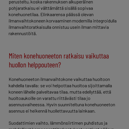
perusteltu, koska rakennuksen alkuperäinen
pohjaratkaisu ei välttämättä sisällä sopivaa
konehuonetilaa. Elinkaarensa päässä olevan
ilmanvaihtokoneen korvaaminen modernilla integroidulla
ilmanvaihtoratkaisulla onnistuu usein ilman mittavia
rakennustöitä.
Miten konehuoneeton ratkaisu vaikuttaa
huollon helppouteen?
Konehuoneeton ilmanvaihtokone vaikuttaa huoltoon
kahdella tavalla: se voi helpottaa huoltoa sijoittamalla
koneen lähelle palveltavaa tilaa, mutta edellyttää, että
huoltoaukoille on varattu riittävästi tilaa jo
asennusvaiheessa. Hyvin suunniteltuna konehuoneeton
asennus ei heikennä huollettavuutta lainkaan.
Suodattimien vaihto, lämmönsiirtimen puhdistus ja