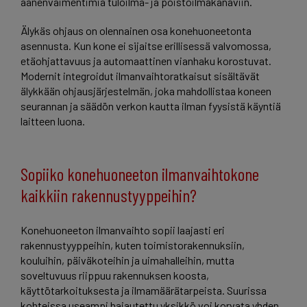
äänenvaimentimia tuloilma- ja poistoilmakanaviin.
Älykäs ohjaus on olennainen osa konehuoneetonta
asennusta. Kun kone ei sijaitse erillisessä valvomossa,
etäohjattavuus ja automaattinen vianhaku korostuvat.
Modernit integroidut ilmanvaihtoratkaisut sisältävät
älykkään ohjausjärjestelmän, joka mahdollistaa koneen
seurannan ja säädön verkon kautta ilman fyysistä käyntiä
laitteen luona.
Sopiiko konehuoneeton ilmanvaihtokone
kaikkiin rakennustyyppeihin?
Konehuoneeton ilmanvaihto sopii laajasti eri
rakennustyyppeihin, kuten toimistorakennuksiin,
kouluihin, päiväkoteihin ja uimahalleihin, mutta
soveltuvuus riippuu rakennuksen koosta,
käyttötarkoituksesta ja ilmamäärätarpeista. Suurissa
kohteissa useampi hajautettu yksikkö voi korvata yhden