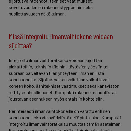
sijoitusvaihtoehdot, tekniset vaatimukset,
soveltuvuuden eri rakennustyyppeihin sekä
huollettavuuden näkökulman.
Missä integroitu ilmanvaihtokone voidaan
sijoittaa?
Integroitu ilmanvaihtoratkaisu voidaan sijoittaa
alakattoihin, teknisiin tiloihin, käytävien yläosiin tai
suoraan palveltavan tilan yhteyteen ilman erillistä
konehuonetta. Sijoituspaikan valintaan vaikuttavat
koneen koko, äänitekniset vaatimukset sekä kanaviston
reititysmahdollisuudet. Kompakti rakenne mahdollistaa
joustavan asennuksen myös ahtaisiin kohteisiin.
Perinteisesti ilmanvaihtokoneille on varattu erillinen
konehuone, joka vie hyödyllistä neliöpinta-alaa. Kompakti
integroitu ilmanvaihtoratkaisu muuttaa tämän asetelman.
Kone voidaan asentaa esimerkiksi toimistokäytävän