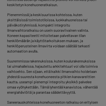
keskitetyn konehuoneratkaisun.
Pienemmissä ja keskisuurissa kohteissa, kuten
yksittäisissä toimistotiloissa, luokkahuoneissa tai
päiväkotiryhmissä, kompakti integroitu
ilmanvaihtoratkaisu on usein suoraviivainen valinta.
Koneen kapasiteetti mitoitetaan palveltavan tilan
henkilömäärän ja käyttötarkoituksen mukaan, ja
henkilöperusteinen ilmavirta voidaan säätää tarkasti
automaation avulla.
Suuremmissa rakennuksissa, kuten koulurakennuksissa
tai uimahalleissa, hajautettu arkkitehtuuri voi olla toimiva
vaihtoehto. Sen sijaan, että kaikki ilmanvaihto hoidetaan
yhdestä suuresta konehuoneesta pitkien kanavareittien
kautta, useampi pienempi integroitu yksikkö palvelee
omaa vyöhykettään. Tämä lyhentää kanavistoa, vähentää
energiahäviöitä ja parantaa säädettävyyttä.
Saneerauskohteissa konehuoneeton ratkaisu on erityisen