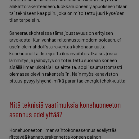
alakattorakenteeseen, luokkahuoneen yläpuoliseen tilaan
tai tekniseen kaappiin, joka on mitoitettu juuri kyseisen
tilan tarpeisiin.
Saneerauskohteissa tämä joustavuus on erityisen
arvokasta. Kun vanhaa rakennusta modernisoidaan, ei
usein ole mahdollista rakentaa kokonaan uutta
konehuonetta. Integroitu ilmanvaihtoratkaisu, jossa
lämmitys ja jäähdytys on toteutettu suoraan koneen
sisällä ilman ulkoisia lisälaitteita, sopii saumattomasti
olemassa oleviin rakenteisiin. Näin myös kanaviston
pituus pysyy lyhyenä, mikä parantaa energiatehokkuutta.
Mitä teknisiä vaatimuksia konehuoneeton
asennus edellyttää?
Konehuoneeton ilmanvaihtokoneasennus edellyttää
riittävää kannatusrakennetta koneen painon